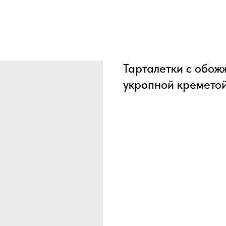
Тарталетки с обож
укропной креметой