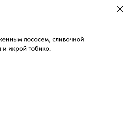
женным лососем, сливочной
 и икрой тобико.